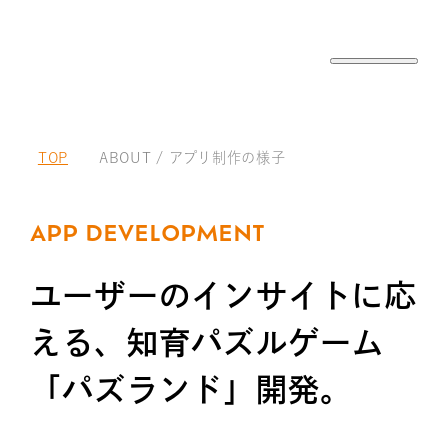
TOP
ABOUT / アプリ制作の様子
A
P
P
D
E
V
E
L
O
P
M
E
N
T
ユ
ー
ザ
ー
の
イ
ン
サ
イ
ト
に
応
え
る
、
知
育
パ
ズ
ル
ゲ
ー
ム
「
パ
ズ
ラ
ン
ド
」
開
発
。