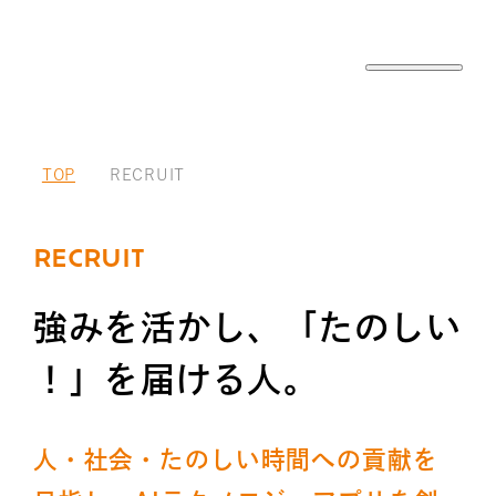
TOP
RECRUIT
R
E
C
R
U
I
T
強
み
を
活
か
し
、
「
た
の
し
い
！
」
を
届
け
る
人
。
人・社会・たのしい時間への貢献を