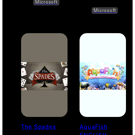
Microsoft
Microsoft
The Spades
AquaFish