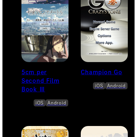
5cm per
Champion Go
Second Film
iOS
Android
Book Ⅲ
iOS
Android