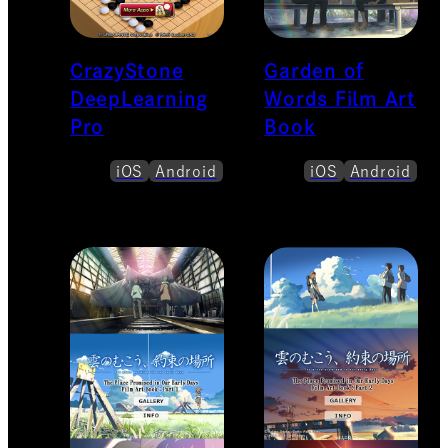
CrazyStone
Garden of
DeepLearning
Words Film Art
Pro
Book
iOS
Android
iOS
Android