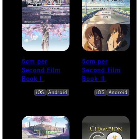
5cm per
5cm per
Second Film
Second Film
Book I
Book Ⅱ
iOS
Android
iOS
Android