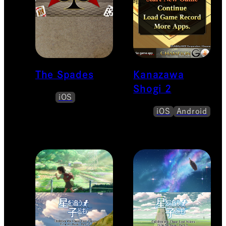
The Spades
Kanazawa
Shogi 2
iOS
iOS
Android