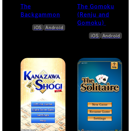
The
The Gomoku
Backgammon
(Renju and
Gomoku)
iOS
Android
iOS
Android