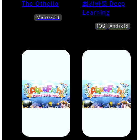
The Othello
최강바둑 Deep
Learning
Microsoft
iOS
Android