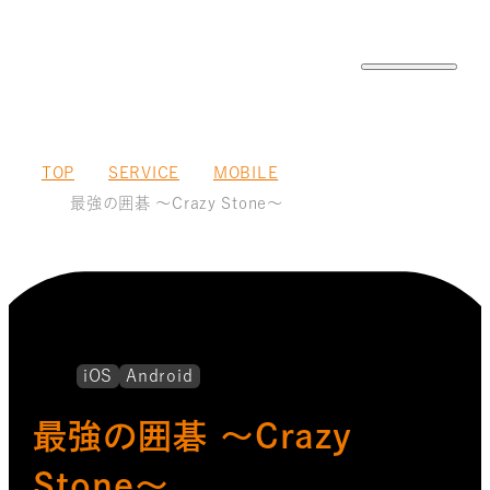
TOP
SERVICE
MOBILE
最強の囲碁 ～Crazy Stone～
iOS
Android
最強の囲碁 ～Crazy
Stone～